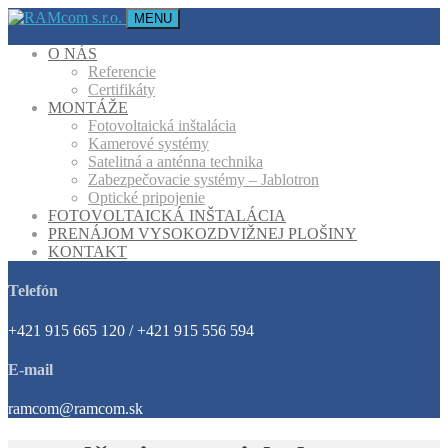
MENU
O NÁS
Referencie
Certifikáty
MONTÁŽE
Fotovoltaická inštalácia
Kamerové systémy
Satelitná a anténna technika
Zabezpečovacie systémy – Jablotron
Optické pripojenie
FOTOVOLTAICKÁ INŠTALÁCIA
PRENÁJOM VYSOKOZDVIŽNEJ PLOŠINY
KONTAKT
Telefón
+421 915 665 120 / +421 915 556 594
E-mail
ramcom@ramcom.sk