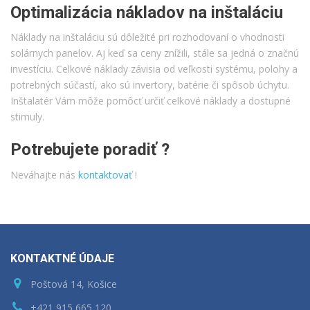
Optimalizácia nákladov na inštaláciu
Náklady na inštaláciu sú dôležité pri rozhodovaní o vhodnosti
solárnych panelov. Aj keď sa ceny znížili, stále sa jedná o značnú
investíciu. Celkové náklady závisia od veľkosti systému, polohy a
potrebných súčastí, ako sú invertory, batérie či spôsob úchytu.
Inštalatér Vám môže pomôcť určiť celkové náklady a dostupné
stimuly.
Potrebujete poradiť ?
Neváhajte nás
kontaktovať
!
KONTAKTNÉ ÚDAJE
Poštová 14, Košice
+421 915 665 120