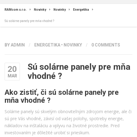
RAMcom s.r.o.
Novinky
Novinky
Energetika
Sú solárne panely pre mňa vhodné ?
BY
ADMIN
/
ENERGETIKA
•
NOVINKY
/
0 COMMENTS
Sú solárne panely pre mňa
20
vhodné ?
MAR
Ako zistiť, či sú solárne panely pre
mňa vhodné ?
Solárne panely sú skvelým obnoviteľným zdrojom energie, ale či
sú pre Vás vhodné, závisí od vašej polohy, spotreby energie,
nákladov na inštaláciu a vplyvu na životné prostredie. Pred
investovaním je dôležité urobiť si prieskum.